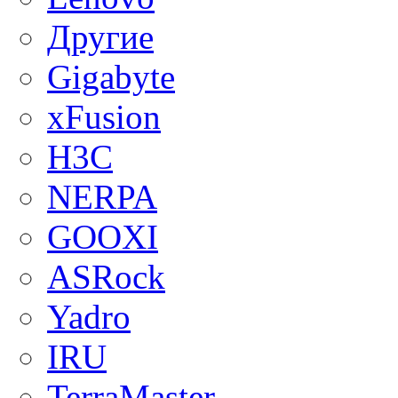
Другие
Gigabyte
xFusion
H3C
NERPA
GOOXI
ASRock
Yadro
IRU
TerraMaster