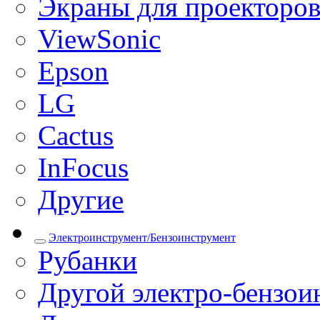
Экраны для проекторо
ViewSonic
Epson
LG
Cactus
InFocus
Другие
Электроинструмент/Бензоинструмент
Рубанки
Другой электро-бензои