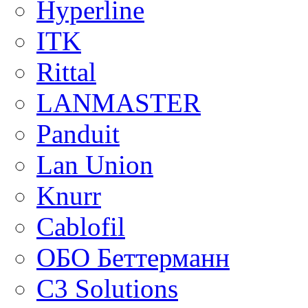
Hyperline
ITK
Rittal
LANMASTER
Panduit
Lan Union
Knurr
Cablofil
ОБО Беттерманн
C3 Solutions