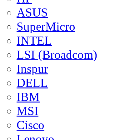
ASUS
SuperMicro
INTEL
LSI (Broadcom)
Inspur
DELL
IBM
MSI
Cisco
Lenovo