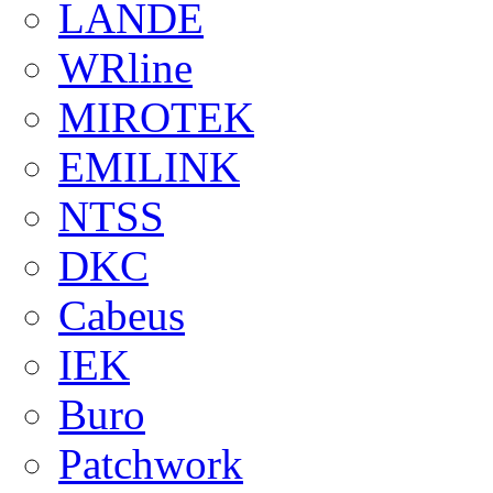
LANDE
WRline
MIROTEK
EMILINK
NTSS
DKC
Cabeus
IEK
Buro
Patchwork