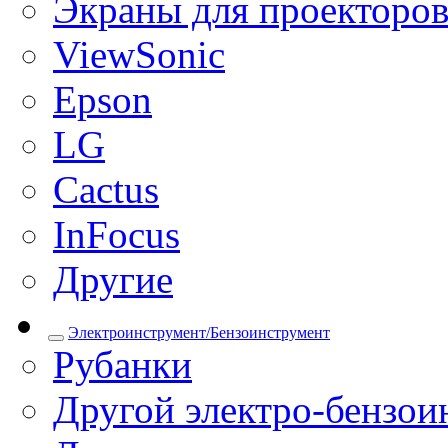
Экраны для проекторо
ViewSonic
Epson
LG
Cactus
InFocus
Другие
Электроинструмент/Бензоинструмент
Рубанки
Другой электро-бензои