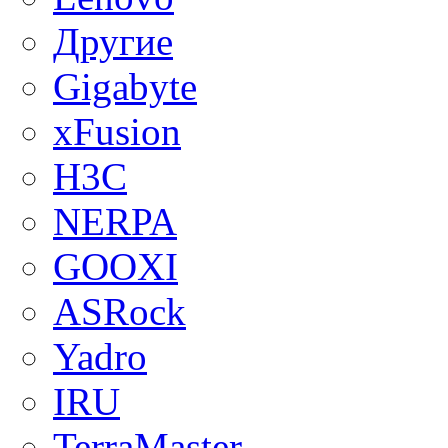
Другие
Gigabyte
xFusion
H3C
NERPA
GOOXI
ASRock
Yadro
IRU
TerraMaster