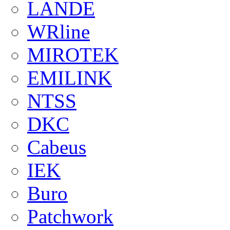
LANDE
WRline
MIROTEK
EMILINK
NTSS
DKC
Cabeus
IEK
Buro
Patchwork