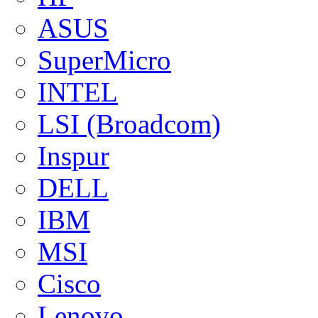
ASUS
SuperMicro
INTEL
LSI (Broadcom)
Inspur
DELL
IBM
MSI
Cisco
Lenovo