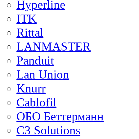
Hyperline
ITK
Rittal
LANMASTER
Panduit
Lan Union
Knurr
Cablofil
ОБО Беттерманн
C3 Solutions