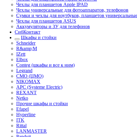
Чехлы для планшетов Apple IPAD
Чехлы универсальные для фотоаппаратов, телефонов
Сумки и чехлы для ноутбуков, планшетов универсальны
Чехлы для планшетов ASUS
Аккумуляторы и ЗУ для телефонов
СибКонтакт
Шкафы и стойки
Schneider
R&amp;M
IZett
Elbox
Conteg (шкафы и все к ним)
Legrand
CMO (ЦМО)
NIKOMAX
APC (Systeme Electric)
REXANT
Netko
Прочие шкафы и стойки
Efapel
Hyperline
ITK
Rittal
LANMASTER
Panduit