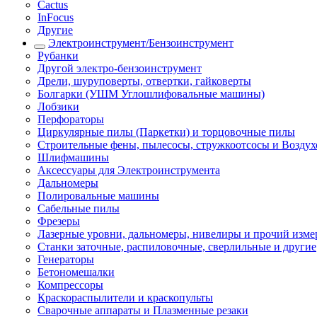
Cactus
InFocus
Другие
Электроинструмент/Бензоинструмент
Рубанки
Другой электро-бензоинструмент
Дрели, шуруповерты, отвертки, гайковерты
Болгарки (УШМ Углошлифовальные машины)
Лобзики
Перфораторы
Циркулярные пилы (Паркетки) и торцовочные пилы
Строительные фены, пылесосы, стружкоотсосы и Возду
Шлифмашины
Аксессуары для Электроинструмента
Дальномеры
Полировальные машины
Сабельные пилы
Фрезеры
Лазерные уровни, дальномеры, нивелиры и прочий изм
Станки заточные, распиловочные, сверлильные и другие
Генераторы
Бетономешалки
Компрессоры
Краскораспылители и краскопульты
Сварочные аппараты и Плазменные резаки