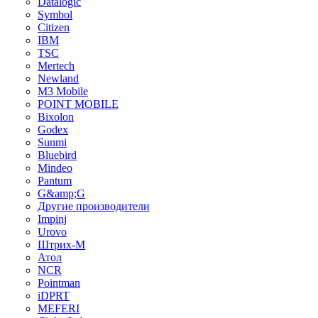
Datalogic
Symbol
Citizen
IBM
TSC
Mertech
Newland
M3 Mobile
POINT MOBILE
Bixolon
Godex
Sunmi
Bluebird
Mindeo
Pantum
G&amp;G
Другие производители
Impinj
Urovo
Штрих-М
Атол
NCR
Pointman
iDPRT
MEFERI