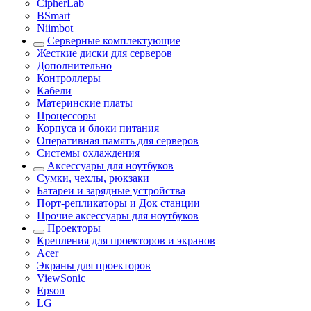
CipherLab
BSmart
Niimbot
Серверные комплектующие
Жесткие диски для серверов
Дополнительно
Контроллеры
Кабели
Материнские платы
Процессоры
Корпуса и блоки питания
Оперативная память для серверов
Системы охлаждения
Аксессуары для ноутбуков
Сумки, чехлы, рюкзаки
Батареи и зарядные устройства
Порт-репликаторы и Док станции
Прочие аксессуары для ноутбуков
Проекторы
Крепления для проекторов и экранов
Acer
Экраны для проекторов
ViewSonic
Epson
LG