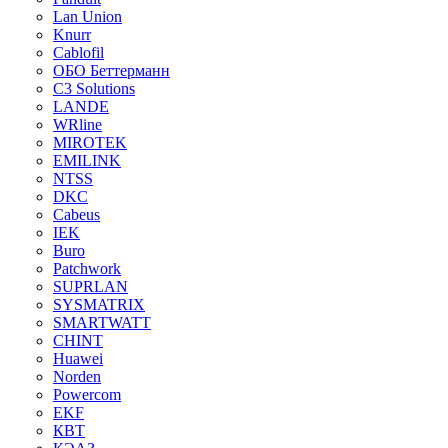
Lan Union
Knurr
Cablofil
ОБО Беттерманн
C3 Solutions
LANDE
WRline
MIROTEK
EMILINK
NTSS
DKC
Cabeus
IEK
Buro
Patchwork
SUPRLAN
SYSMATRIX
SMARTWATT
CHINT
Huawei
Norden
Powercom
EKF
КВТ