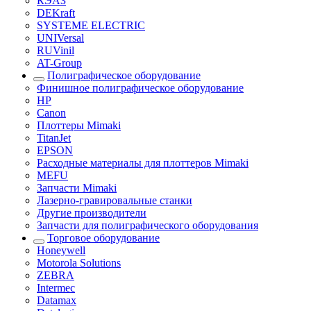
КЭАЗ
DEKraft
SYSTEME ELECTRIC
UNIVersal
RUVinil
AT-Group
Полиграфическое оборудование
Финишное полиграфическое оборудование
HP
Canon
Плоттеры Mimaki
TitanJet
EPSON
Расходные материалы для плоттеров Mimaki
MEFU
Запчасти Mimaki
Лазерно-гравировальные станки
Другие производители
Запчасти для полиграфического оборудования
Торговое оборудование
Honeywell
Motorola Solutions
ZEBRA
Intermec
Datamax