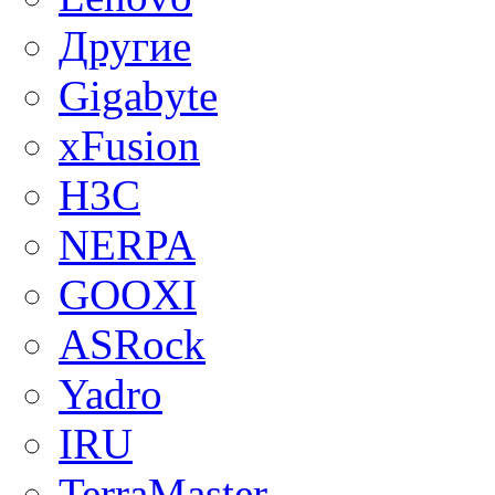
Другие
Gigabyte
xFusion
H3C
NERPA
GOOXI
ASRock
Yadro
IRU
TerraMaster