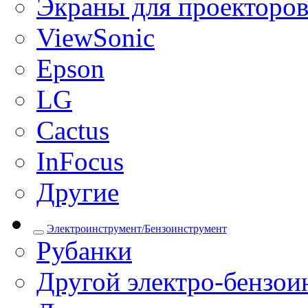
Экраны для проекторо
ViewSonic
Epson
LG
Cactus
InFocus
Другие
Электроинструмент/Бензоинструмент
Рубанки
Другой электро-бензои