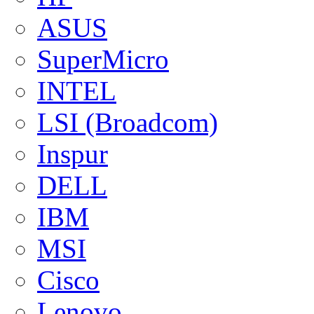
ASUS
SuperMicro
INTEL
LSI (Broadcom)
Inspur
DELL
IBM
MSI
Cisco
Lenovo