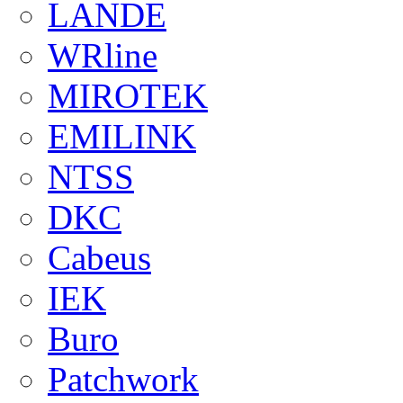
LANDE
WRline
MIROTEK
EMILINK
NTSS
DKC
Cabeus
IEK
Buro
Patchwork