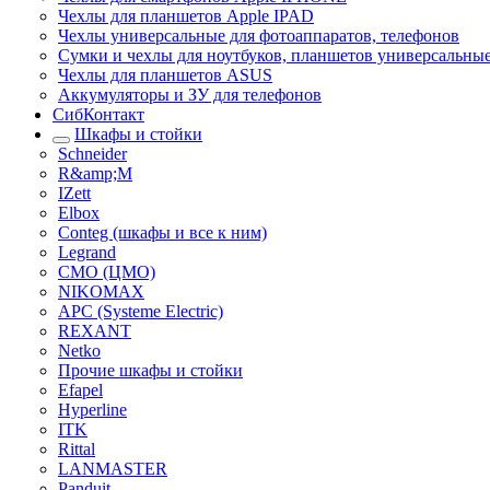
Чехлы для планшетов Apple IPAD
Чехлы универсальные для фотоаппаратов, телефонов
Сумки и чехлы для ноутбуков, планшетов универсальны
Чехлы для планшетов ASUS
Аккумуляторы и ЗУ для телефонов
СибКонтакт
Шкафы и стойки
Schneider
R&amp;M
IZett
Elbox
Conteg (шкафы и все к ним)
Legrand
CMO (ЦМО)
NIKOMAX
APC (Systeme Electric)
REXANT
Netko
Прочие шкафы и стойки
Efapel
Hyperline
ITK
Rittal
LANMASTER
Panduit