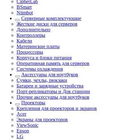
CipherLab
BSmart
Niimbot
Серверные комплектующие
Жесткие диски для серверов
Дополнительно
Контроллеры
Кабели
Материнские платы
Процессоры
Корпуса и блоки питания
Оперативная память для серверов
Системы охлаждения
Аксессуары для ноутбуков
Сумки, чехлы, рюкзаки
Батареи и зарядные устройства
Порт-репликаторы и Док станции
Прочие аксессуары для ноутбуков
Проекторы
Крепления для проекторов и экранов
Acer
Экраны для проекторов
ViewSonic
Epson
LG