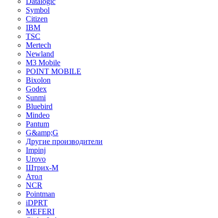
Datalogic
Symbol
Citizen
IBM
TSC
Mertech
Newland
M3 Mobile
POINT MOBILE
Bixolon
Godex
Sunmi
Bluebird
Mindeo
Pantum
G&amp;G
Другие производители
Impinj
Urovo
Штрих-М
Атол
NCR
Pointman
iDPRT
MEFERI