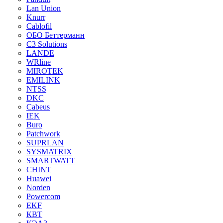
Lan Union
Knurr
Cablofil
ОБО Беттерманн
C3 Solutions
LANDE
WRline
MIROTEK
EMILINK
NTSS
DKC
Cabeus
IEK
Buro
Patchwork
SUPRLAN
SYSMATRIX
SMARTWATT
CHINT
Huawei
Norden
Powercom
EKF
КВТ