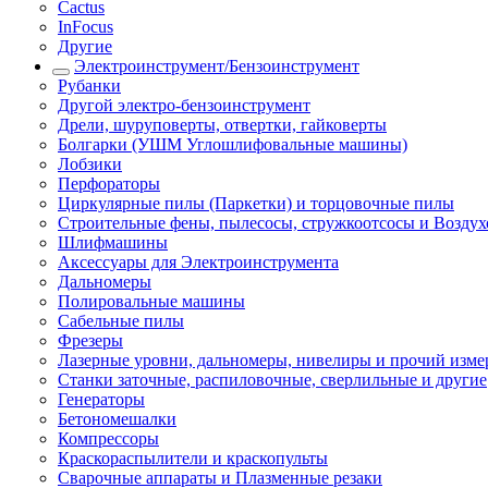
Cactus
InFocus
Другие
Электроинструмент/Бензоинструмент
Рубанки
Другой электро-бензоинструмент
Дрели, шуруповерты, отвертки, гайковерты
Болгарки (УШМ Углошлифовальные машины)
Лобзики
Перфораторы
Циркулярные пилы (Паркетки) и торцовочные пилы
Строительные фены, пылесосы, стружкоотсосы и Возду
Шлифмашины
Аксессуары для Электроинструмента
Дальномеры
Полировальные машины
Сабельные пилы
Фрезеры
Лазерные уровни, дальномеры, нивелиры и прочий изм
Станки заточные, распиловочные, сверлильные и другие
Генераторы
Бетономешалки
Компрессоры
Краскораспылители и краскопульты
Сварочные аппараты и Плазменные резаки