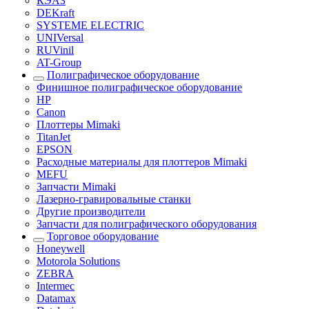
КЭАЗ
DEKraft
SYSTEME ELECTRIC
UNIVersal
RUVinil
AT-Group
Полиграфическое оборудование
Финишное полиграфическое оборудование
HP
Canon
Плоттеры Mimaki
TitanJet
EPSON
Расходные материалы для плоттеров Mimaki
MEFU
Запчасти Mimaki
Лазерно-гравировальные станки
Другие производители
Запчасти для полиграфического оборудования
Торговое оборудование
Honeywell
Motorola Solutions
ZEBRA
Intermec
Datamax