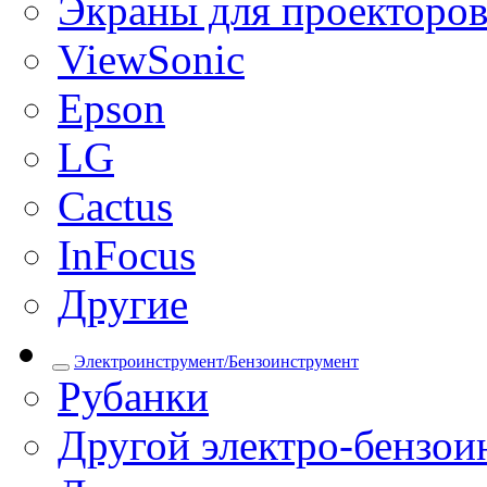
Экраны для проекторо
ViewSonic
Epson
LG
Cactus
InFocus
Другие
Электроинструмент/Бензоинструмент
Рубанки
Другой электро-бензои