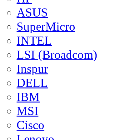
ASUS
SuperMicro
INTEL
LSI (Broadcom)
Inspur
DELL
IBM
MSI
Cisco
Lenovo