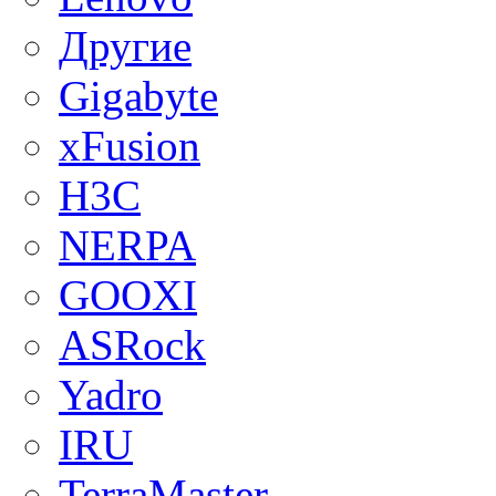
Другие
Gigabyte
xFusion
H3C
NERPA
GOOXI
ASRock
Yadro
IRU
TerraMaster