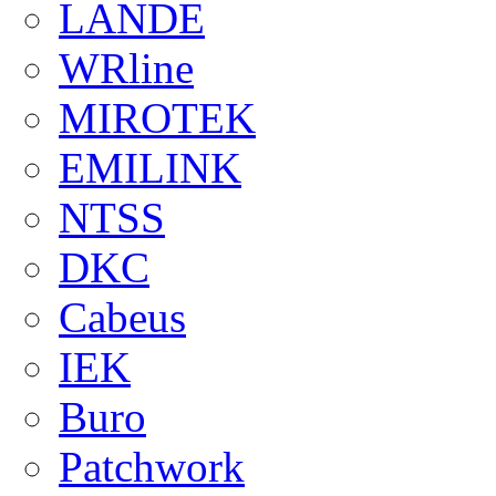
LANDE
WRline
MIROTEK
EMILINK
NTSS
DKC
Cabeus
IEK
Buro
Patchwork