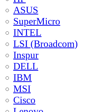
ASUS
SuperMicro
INTEL
LSI (Broadcom)
Inspur
DELL
IBM
MSI
Cisco
Lenovo