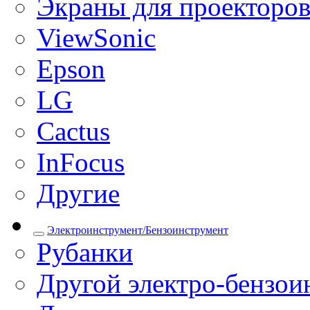
Экраны для проекторо
ViewSonic
Epson
LG
Cactus
InFocus
Другие
Электроинструмент/Бензоинструмент
Рубанки
Другой электро-бензои