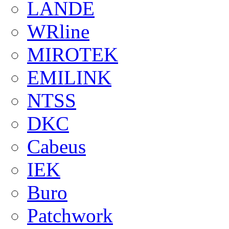
LANDE
WRline
MIROTEK
EMILINK
NTSS
DKC
Cabeus
IEK
Buro
Patchwork