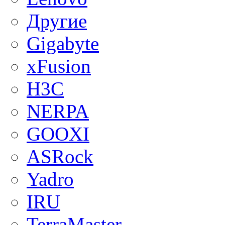
Другие
Gigabyte
xFusion
H3C
NERPA
GOOXI
ASRock
Yadro
IRU
TerraMaster