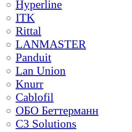
Hyperline
ITK
Rittal
LANMASTER
Panduit
Lan Union
Knurr
Cablofil
ОБО Беттерманн
C3 Solutions