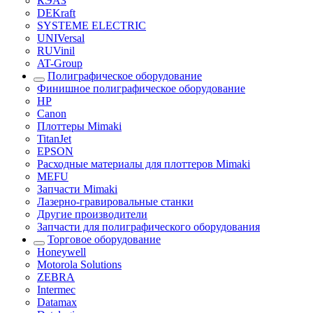
КЭАЗ
DEKraft
SYSTEME ELECTRIC
UNIVersal
RUVinil
AT-Group
Полиграфическое оборудование
Финишное полиграфическое оборудование
HP
Canon
Плоттеры Mimaki
TitanJet
EPSON
Расходные материалы для плоттеров Mimaki
MEFU
Запчасти Mimaki
Лазерно-гравировальные станки
Другие производители
Запчасти для полиграфического оборудования
Торговое оборудование
Honeywell
Motorola Solutions
ZEBRA
Intermec
Datamax