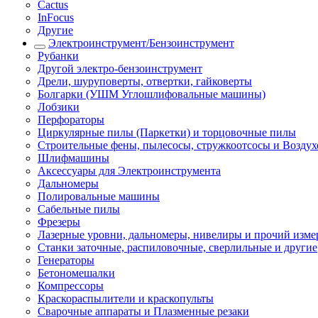
Cactus
InFocus
Другие
Электроинструмент/Бензоинструмент
Рубанки
Другой электро-бензоинструмент
Дрели, шуруповерты, отвертки, гайковерты
Болгарки (УШМ Углошлифовальные машины)
Лобзики
Перфораторы
Циркулярные пилы (Паркетки) и торцовочные пилы
Строительные фены, пылесосы, стружкоотсосы и Возду
Шлифмашины
Аксессуары для Электроинструмента
Дальномеры
Полировальные машины
Сабельные пилы
Фрезеры
Лазерные уровни, дальномеры, нивелиры и прочий изм
Станки заточные, распиловочные, сверлильные и другие
Генераторы
Бетономешалки
Компрессоры
Краскораспылители и краскопульты
Сварочные аппараты и Плазменные резаки