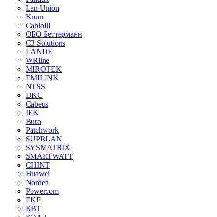
Lan Union
Knurr
Cablofil
ОБО Беттерманн
C3 Solutions
LANDE
WRline
MIROTEK
EMILINK
NTSS
DKC
Cabeus
IEK
Buro
Patchwork
SUPRLAN
SYSMATRIX
SMARTWATT
CHINT
Huawei
Norden
Powercom
EKF
КВТ