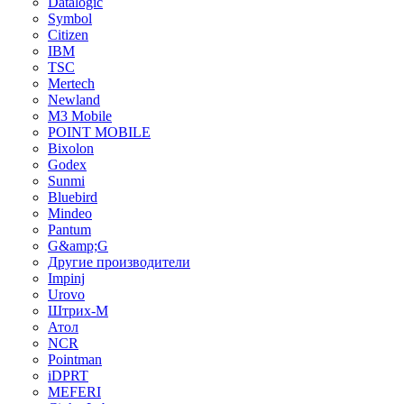
Datalogic
Symbol
Citizen
IBM
TSC
Mertech
Newland
M3 Mobile
POINT MOBILE
Bixolon
Godex
Sunmi
Bluebird
Mindeo
Pantum
G&amp;G
Другие производители
Impinj
Urovo
Штрих-М
Атол
NCR
Pointman
iDPRT
MEFERI