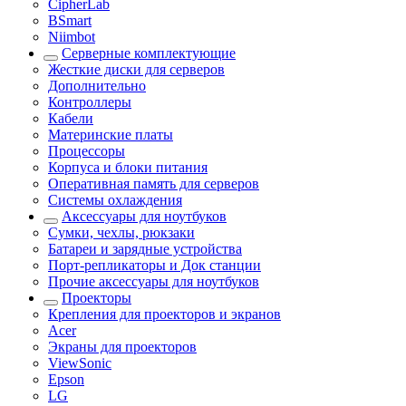
CipherLab
BSmart
Niimbot
Серверные комплектующие
Жесткие диски для серверов
Дополнительно
Контроллеры
Кабели
Материнские платы
Процессоры
Корпуса и блоки питания
Оперативная память для серверов
Системы охлаждения
Аксессуары для ноутбуков
Сумки, чехлы, рюкзаки
Батареи и зарядные устройства
Порт-репликаторы и Док станции
Прочие аксессуары для ноутбуков
Проекторы
Крепления для проекторов и экранов
Acer
Экраны для проекторов
ViewSonic
Epson
LG