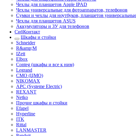
Чехлы для планшетов Apple IPAD
Чехлы универсальные для фотоаппаратов, телефонов
Сумки и чехлы для ноутбуков, планшетов универсальны
Чехлы для планшетов ASUS
Аккумуляторы и ЗУ для телефонов
СибКонтакт
Шкафы и стойки
Schneider
R&amp;M
IZett
Elbox
Conteg (шкафы и все к ним)
Legrand
CMO (ЦМО)
NIKOMAX
APC (Systeme Electric)
REXANT
Netko
Прочие шкафы и стойки
Efapel
Hyperline
ITK
Rittal
LANMASTER
Panduit