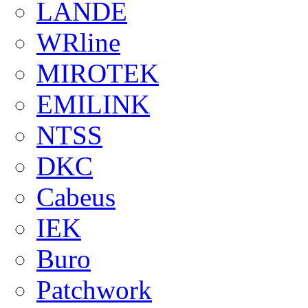
LANDE
WRline
MIROTEK
EMILINK
NTSS
DKC
Cabeus
IEK
Buro
Patchwork