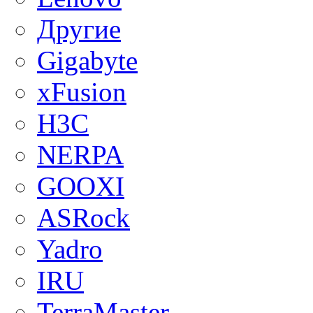
Другие
Gigabyte
xFusion
H3C
NERPA
GOOXI
ASRock
Yadro
IRU
TerraMaster