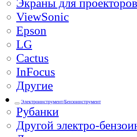
Экраны для проекторо
ViewSonic
Epson
LG
Cactus
InFocus
Другие
Электроинструмент/Бензоинструмент
Рубанки
Другой электро-бензои