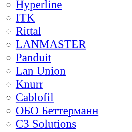
Hyperline
ITK
Rittal
LANMASTER
Panduit
Lan Union
Knurr
Cablofil
ОБО Беттерманн
C3 Solutions