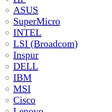
ASUS
SuperMicro
INTEL
LSI (Broadcom)
Inspur
DELL
IBM
MSI
Cisco
Lenovo