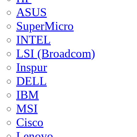
ASUS
SuperMicro
INTEL
LSI (Broadcom)
Inspur
DELL
IBM
MSI
Cisco
Lenovo