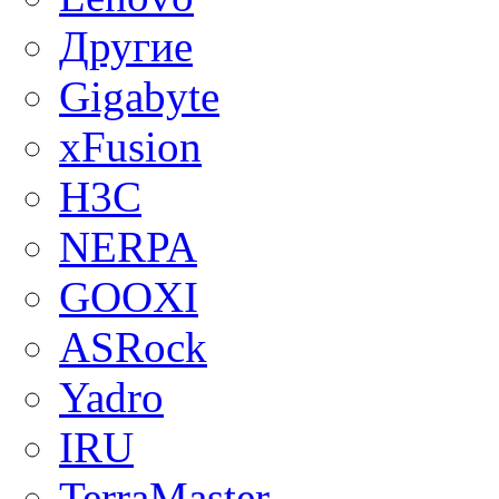
Другие
Gigabyte
xFusion
H3C
NERPA
GOOXI
ASRock
Yadro
IRU
TerraMaster