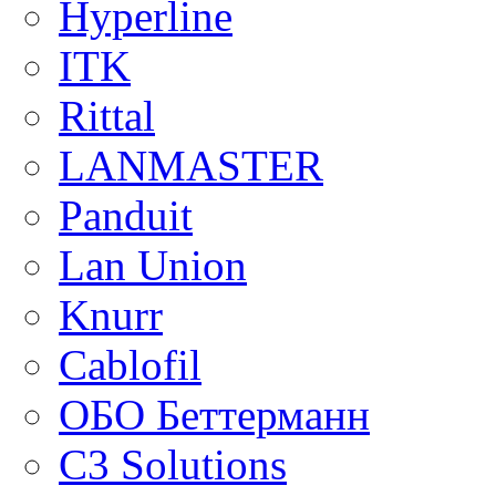
Hyperline
ITK
Rittal
LANMASTER
Panduit
Lan Union
Knurr
Cablofil
ОБО Беттерманн
C3 Solutions