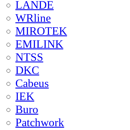
LANDE
WRline
MIROTEK
EMILINK
NTSS
DKC
Cabeus
IEK
Buro
Patchwork