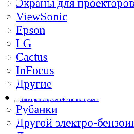
Экраны для проекторо
ViewSonic
Epson
LG
Cactus
InFocus
Другие
Электроинструмент/Бензоинструмент
Рубанки
Другой электро-бензои