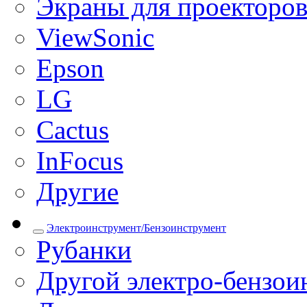
Экраны для проекторо
ViewSonic
Epson
LG
Cactus
InFocus
Другие
Электроинструмент/Бензоинструмент
Рубанки
Другой электро-бензои