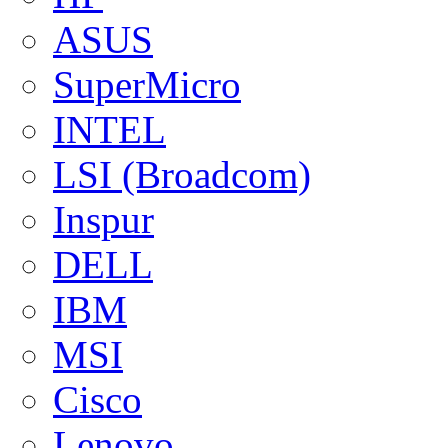
ASUS
SuperMicro
INTEL
LSI (Broadcom)
Inspur
DELL
IBM
MSI
Cisco
Lenovo