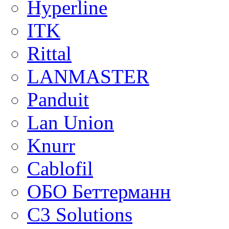
Hyperline
ITK
Rittal
LANMASTER
Panduit
Lan Union
Knurr
Cablofil
ОБО Беттерманн
C3 Solutions