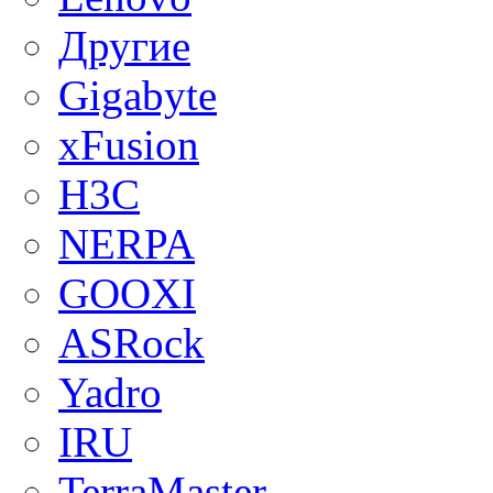
Другие
Gigabyte
xFusion
H3C
NERPA
GOOXI
ASRock
Yadro
IRU
TerraMaster