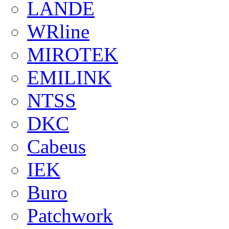
LANDE
WRline
MIROTEK
EMILINK
NTSS
DKC
Cabeus
IEK
Buro
Patchwork