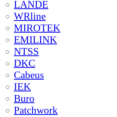
LANDE
WRline
MIROTEK
EMILINK
NTSS
DKC
Cabeus
IEK
Buro
Patchwork