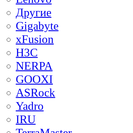
Другие
Gigabyte
xFusion
H3C
NERPA
GOOXI
ASRock
Yadro
IRU
TerraMaster