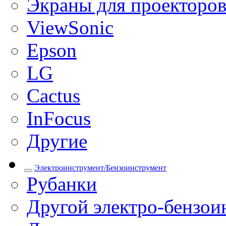
Экраны для проекторо
ViewSonic
Epson
LG
Cactus
InFocus
Другие
Электроинструмент/Бензоинструмент
Рубанки
Другой электро-бензои