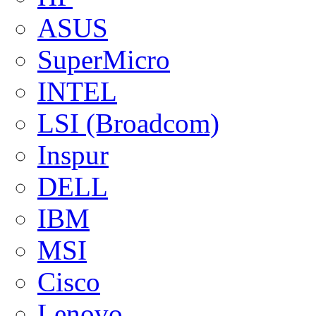
ASUS
SuperMicro
INTEL
LSI (Broadcom)
Inspur
DELL
IBM
MSI
Cisco
Lenovo