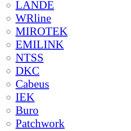
LANDE
WRline
MIROTEK
EMILINK
NTSS
DKC
Cabeus
IEK
Buro
Patchwork