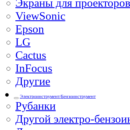
Экраны для проекторо
ViewSonic
Epson
LG
Cactus
InFocus
Другие
Электроинструмент/Бензоинструмент
Рубанки
Другой электро-бензои