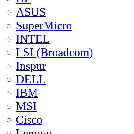
ASUS
SuperMicro
INTEL
LSI (Broadcom)
Inspur
DELL
IBM
MSI
Cisco
Lenovo