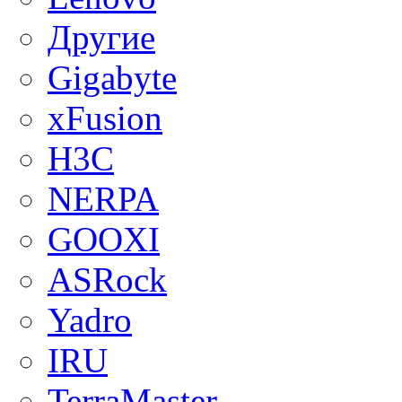
Другие
Gigabyte
xFusion
H3C
NERPA
GOOXI
ASRock
Yadro
IRU
TerraMaster