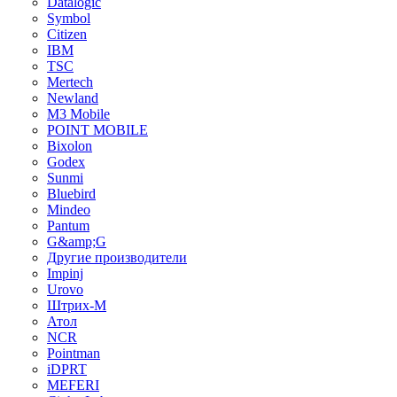
Datalogic
Symbol
Citizen
IBM
TSC
Mertech
Newland
M3 Mobile
POINT MOBILE
Bixolon
Godex
Sunmi
Bluebird
Mindeo
Pantum
G&amp;G
Другие производители
Impinj
Urovo
Штрих-М
Атол
NCR
Pointman
iDPRT
MEFERI