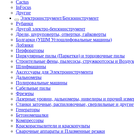
Cactus
InFocus
Другие
Электроинструмент/Бензоинструмент
Рубанки
Другой электро-бензоинструмент
Дрели, шуруповерты, отвертки, гайковерты
Болгарки (УШМ Углошлифовальные машины)
Лобзики
Перфораторы
Циркулярные пилы (Паркетки) и торцовочные пилы
Строительные фены, пылесосы, стружкоотсосы и Возду
Шлифмашины
Аксессуары для Электроинструмента
Дальномеры
Полировальные машины
Сабельные пилы
Фрезеры
Лазерные уровни, дальномеры, нивелиры и прочий изм
Станки заточные, распиловочные, сверлильные и другие
Генераторы
Бетономешалки
Компрессоры
Краскораспылители и краскопульты
Сварочные аппараты и Плазменные резаки