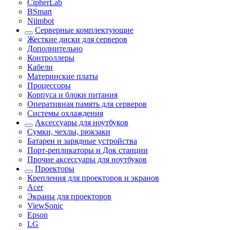
CipherLab
BSmart
Niimbot
Серверные комплектующие
Жесткие диски для серверов
Дополнительно
Контроллеры
Кабели
Материнские платы
Процессоры
Корпуса и блоки питания
Оперативная память для серверов
Системы охлаждения
Аксессуары для ноутбуков
Сумки, чехлы, рюкзаки
Батареи и зарядные устройства
Порт-репликаторы и Док станции
Прочие аксессуары для ноутбуков
Проекторы
Крепления для проекторов и экранов
Acer
Экраны для проекторов
ViewSonic
Epson
LG