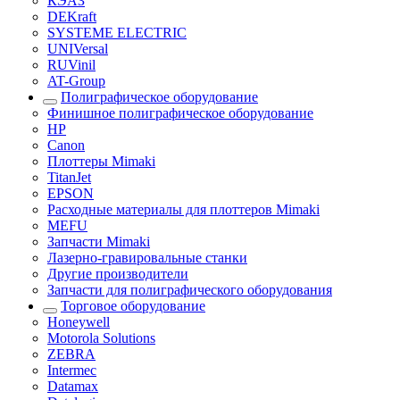
КЭАЗ
DEKraft
SYSTEME ELECTRIC
UNIVersal
RUVinil
AT-Group
Полиграфическое оборудование
Финишное полиграфическое оборудование
HP
Canon
Плоттеры Mimaki
TitanJet
EPSON
Расходные материалы для плоттеров Mimaki
MEFU
Запчасти Mimaki
Лазерно-гравировальные станки
Другие производители
Запчасти для полиграфического оборудования
Торговое оборудование
Honeywell
Motorola Solutions
ZEBRA
Intermec
Datamax