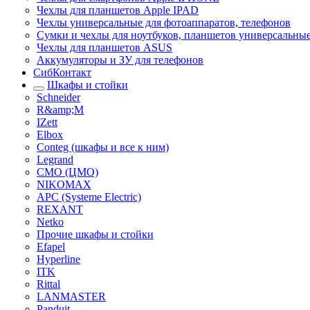
Чехлы для планшетов Apple IPAD
Чехлы универсальные для фотоаппаратов, телефонов
Сумки и чехлы для ноутбуков, планшетов универсальны
Чехлы для планшетов ASUS
Аккумуляторы и ЗУ для телефонов
СибКонтакт
Шкафы и стойки
Schneider
R&amp;M
IZett
Elbox
Conteg (шкафы и все к ним)
Legrand
CMO (ЦМО)
NIKOMAX
APC (Systeme Electric)
REXANT
Netko
Прочие шкафы и стойки
Efapel
Hyperline
ITK
Rittal
LANMASTER
Panduit