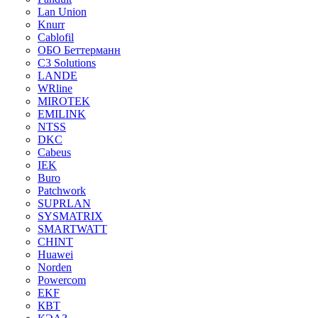
Lan Union
Knurr
Cablofil
ОБО Беттерманн
C3 Solutions
LANDE
WRline
MIROTEK
EMILINK
NTSS
DKC
Cabeus
IEK
Buro
Patchwork
SUPRLAN
SYSMATRIX
SMARTWATT
CHINT
Huawei
Norden
Powercom
EKF
КВТ