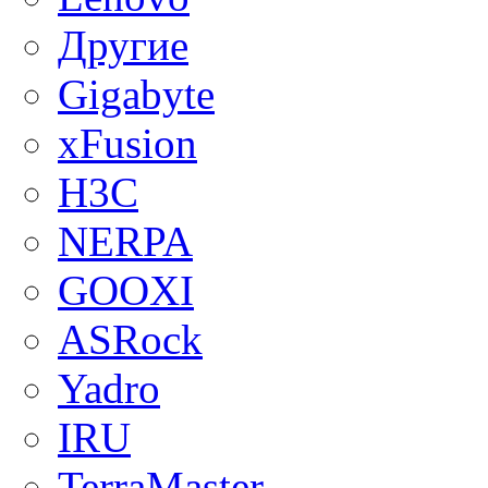
Другие
Gigabyte
xFusion
H3C
NERPA
GOOXI
ASRock
Yadro
IRU
TerraMaster