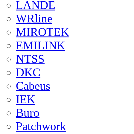
LANDE
WRline
MIROTEK
EMILINK
NTSS
DKC
Cabeus
IEK
Buro
Patchwork