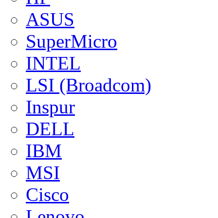
ASUS
SuperMicro
INTEL
LSI (Broadcom)
Inspur
DELL
IBM
MSI
Cisco
Lenovo