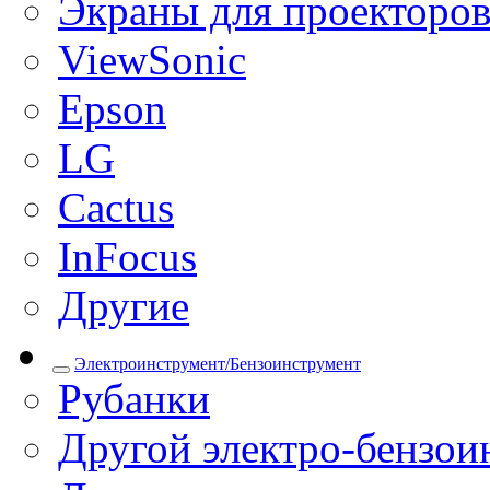
Экраны для проекторо
ViewSonic
Epson
LG
Cactus
InFocus
Другие
Электроинструмент/Бензоинструмент
Рубанки
Другой электро-бензои