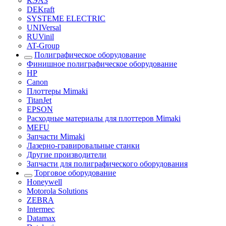
КЭАЗ
DEKraft
SYSTEME ELECTRIC
UNIVersal
RUVinil
AT-Group
Полиграфическое оборудование
Финишное полиграфическое оборудование
HP
Canon
Плоттеры Mimaki
TitanJet
EPSON
Расходные материалы для плоттеров Mimaki
MEFU
Запчасти Mimaki
Лазерно-гравировальные станки
Другие производители
Запчасти для полиграфического оборудования
Торговое оборудование
Honeywell
Motorola Solutions
ZEBRA
Intermec
Datamax