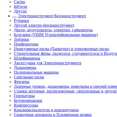
Cactus
InFocus
Другие
Электроинструмент/Бензоинструмент
Рубанки
Другой электро-бензоинструмент
Дрели, шуруповерты, отвертки, гайковерты
Болгарки (УШМ Углошлифовальные машины)
Лобзики
Перфораторы
Циркулярные пилы (Паркетки) и торцовочные пилы
Строительные фены, пылесосы, стружкоотсосы и Возду
Шлифмашины
Аксессуары для Электроинструмента
Дальномеры
Полировальные машины
Сабельные пилы
Фрезеры
Лазерные уровни, дальномеры, нивелиры и прочий изм
Станки заточные, распиловочные, сверлильные и другие
Генераторы
Бетономешалки
Компрессоры
Краскораспылители и краскопульты
Сварочные аппараты и Плазменные резаки