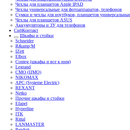
Чехлы для планшетов Apple IPAD
Чехлы универсальные для фотоаппаратов, телефонов
Сумки и чехлы для ноутбуков, планшетов универсальны
Чехлы для планшетов ASUS
Аккумуляторы и ЗУ для телефонов
СибКонтакт
Шкафы и стойки
Schneider
R&amp;M
IZett
Elbox
Conteg (шкафы и все к ним)
Legrand
CMO (ЦМО)
NIKOMAX
APC (Systeme Electric)
REXANT
Netko
Прочие шкафы и стойки
Efapel
Hyperline
ITK
Rittal
LANMASTER
Panduit