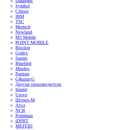
Datalogic
Symbol
Citizen
IBM
TSC
Mertech
Newland
M3 Mobile
POINT MOBILE
Bixolon
Godex
Sunmi
Bluebird
Mindeo
Pantum
G&amp;G
Другие производители
Impinj
Urovo
Штрих-М
Атол
NCR
Pointman
iDPRT
MEFERI