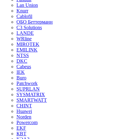
Lan Union
Knurr
Cablofil
ОБО Беттерманн
C3 Solutions
LANDE
WRline
MIROTEK
EMILINK
NTSS
DKC
Cabeus
IEK
Buro
Patchwork
SUPRLAN
SYSMATRIX
SMARTWATT
CHINT
Huawei
Norden
Powercom
EKF
КВТ