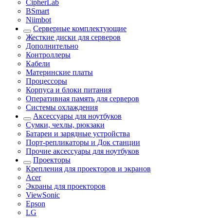
CipherLab
BSmart
Niimbot
Серверные комплектующие
Жесткие диски для серверов
Дополнительно
Контроллеры
Кабели
Материнские платы
Процессоры
Корпуса и блоки питания
Оперативная память для серверов
Системы охлаждения
Аксессуары для ноутбуков
Сумки, чехлы, рюкзаки
Батареи и зарядные устройства
Порт-репликаторы и Док станции
Прочие аксессуары для ноутбуков
Проекторы
Крепления для проекторов и экранов
Acer
Экраны для проекторов
ViewSonic
Epson
LG