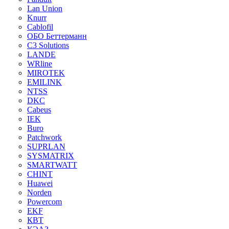
Lan Union
Knurr
Cablofil
ОБО Беттерманн
C3 Solutions
LANDE
WRline
MIROTEK
EMILINK
NTSS
DKC
Cabeus
IEK
Buro
Patchwork
SUPRLAN
SYSMATRIX
SMARTWATT
CHINT
Huawei
Norden
Powercom
EKF
КВТ