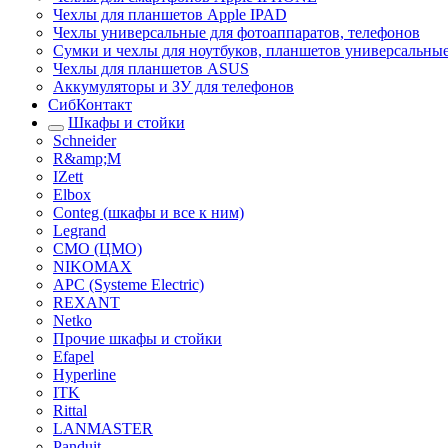
Чехлы для планшетов Apple IPAD
Чехлы универсальные для фотоаппаратов, телефонов
Сумки и чехлы для ноутбуков, планшетов универсальны
Чехлы для планшетов ASUS
Аккумуляторы и ЗУ для телефонов
СибКонтакт
Шкафы и стойки
Schneider
R&amp;M
IZett
Elbox
Conteg (шкафы и все к ним)
Legrand
CMO (ЦМО)
NIKOMAX
APC (Systeme Electric)
REXANT
Netko
Прочие шкафы и стойки
Efapel
Hyperline
ITK
Rittal
LANMASTER
Panduit