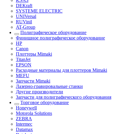
КЭАЗ
DEKraft
SYSTEME ELECTRIC
UNIVersal
RUVinil
AT-Group
Полиграфическое оборудование
Финишное полиграфическое оборудование
HP
Canon
Плоттеры Mimaki
TitanJet
EPSON
Расходные материалы для плоттеров Mimaki
MEFU
Запчасти Mimaki
Лазерно-гравировальные станки
Другие производители
Запчасти для полиграфического оборудования
Торговое оборудование
Honeywell
Motorola Solutions
ZEBRA
Intermec
Datamax