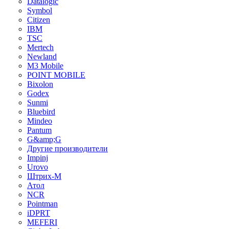
Datalogic
Symbol
Citizen
IBM
TSC
Mertech
Newland
M3 Mobile
POINT MOBILE
Bixolon
Godex
Sunmi
Bluebird
Mindeo
Pantum
G&amp;G
Другие производители
Impinj
Urovo
Штрих-М
Атол
NCR
Pointman
iDPRT
MEFERI