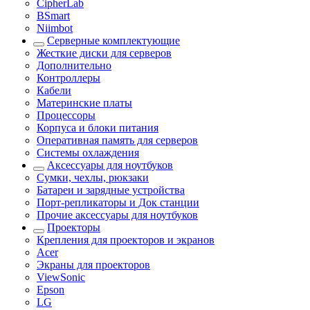
CipherLab
BSmart
Niimbot
Серверные комплектующие
Жесткие диски для серверов
Дополнительно
Контроллеры
Кабели
Материнские платы
Процессоры
Корпуса и блоки питания
Оперативная память для серверов
Системы охлаждения
Аксессуары для ноутбуков
Сумки, чехлы, рюкзаки
Батареи и зарядные устройства
Порт-репликаторы и Док станции
Прочие аксессуары для ноутбуков
Проекторы
Крепления для проекторов и экранов
Acer
Экраны для проекторов
ViewSonic
Epson
LG