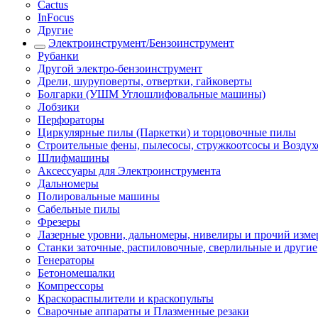
Cactus
InFocus
Другие
Электроинструмент/Бензоинструмент
Рубанки
Другой электро-бензоинструмент
Дрели, шуруповерты, отвертки, гайковерты
Болгарки (УШМ Углошлифовальные машины)
Лобзики
Перфораторы
Циркулярные пилы (Паркетки) и торцовочные пилы
Строительные фены, пылесосы, стружкоотсосы и Возду
Шлифмашины
Аксессуары для Электроинструмента
Дальномеры
Полировальные машины
Сабельные пилы
Фрезеры
Лазерные уровни, дальномеры, нивелиры и прочий изм
Станки заточные, распиловочные, сверлильные и другие
Генераторы
Бетономешалки
Компрессоры
Краскораспылители и краскопульты
Сварочные аппараты и Плазменные резаки