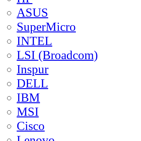
ASUS
SuperMicro
INTEL
LSI (Broadcom)
Inspur
DELL
IBM
MSI
Cisco
Lenovo