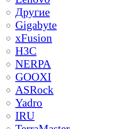
Другие
Gigabyte
xFusion
H3C
NERPA
GOOXI
ASRock
Yadro
IRU
TerraMaster