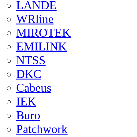
LANDE
WRline
MIROTEK
EMILINK
NTSS
DKC
Cabeus
IEK
Buro
Patchwork