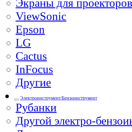
Экраны для проекторо
ViewSonic
Epson
LG
Cactus
InFocus
Другие
Электроинструмент/Бензоинструмент
Рубанки
Другой электро-бензои